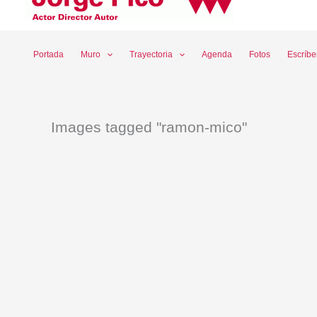
Ir
al
contenido
Portada
Muro
Trayectoria
Agenda
Fotos
Escríb
Images tagged "ramon-mico"