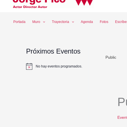
Ir
al
contenido
Portada
Muro
Trayectoria
Agenda
Fotos
Escríb
Próximos Eventos
Public
No hay eventos programados.
A
v
i
s
o
Even
P
Even