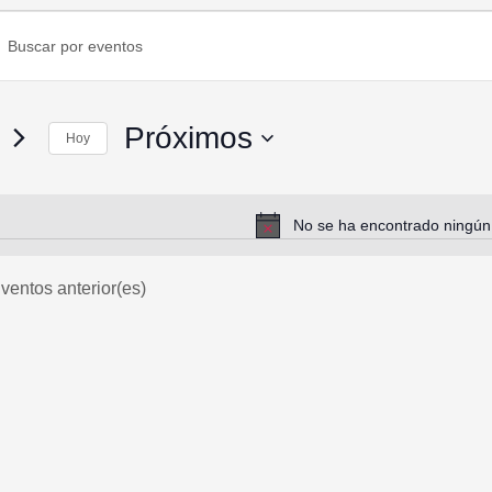
Próximos
Hoy
S
e
l
No se ha encontrado ningún 
A
e
v
c
i
ventos
anterior(es)
c
s
i
o
o
n
a
l
a
f