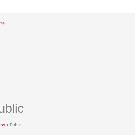
eme
tos
ublic
tos
Public