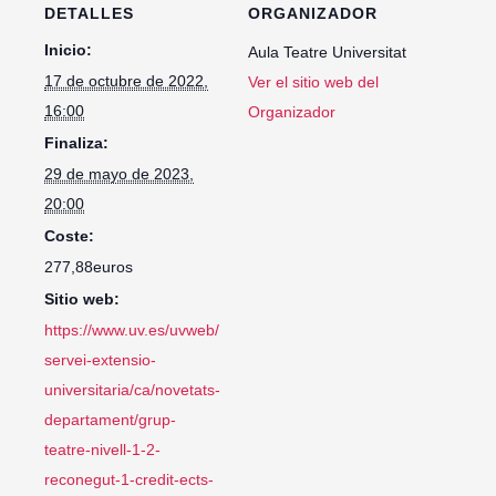
DETALLES
ORGANIZADOR
Inicio:
Aula Teatre Universitat
17 de octubre de 2022,
Ver el sitio web del
16:00
Organizador
Finaliza:
29 de mayo de 2023,
20:00
Coste:
277,88euros
Sitio web:
https://www.uv.es/uvweb/
servei-extensio-
universitaria/ca/novetats-
departament/grup-
teatre-nivell-1-2-
reconegut-1-credit-ects-