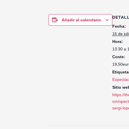
DETAL
Añadir al calendario
Fecha:
16 de jul
Hora:
13:30 a 
Coste:
19,50eur
Etiqueta
Espectác
Sitio we
https://t
om/spect
sergi-lop