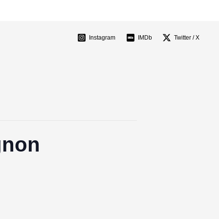
Instagram
IMDb
Twitter / X
gnon