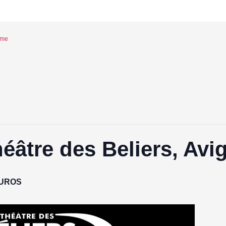
eme
âtre des Beliers, Avi
EUROS