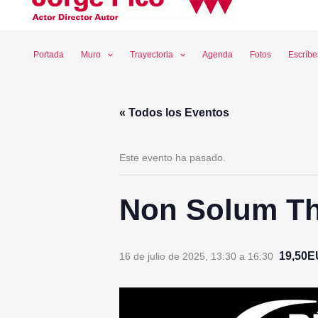
Ir
al
contenido
Portada
Muro
Trayectoria
Agenda
Fotos
Escríb
« Todos los Eventos
Este evento ha pasado.
Non Solum Thé
19,50
16 de julio de 2025, 13:30
a
16:30