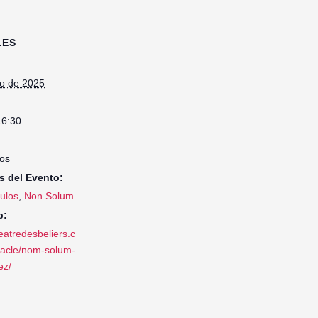
LES
io de 2025
16:30
os
s del Evento:
ulos
,
Non Solum
b:
heatredesbeliers.c
acle/nom-solum-
ez/