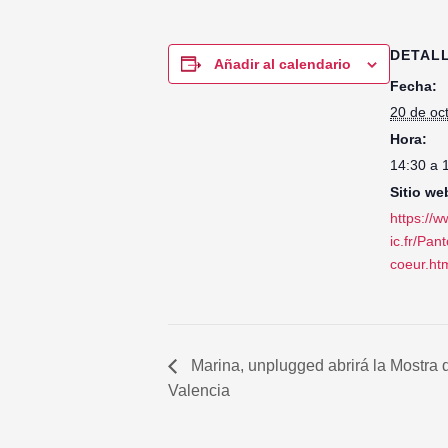
DETAL
Añadir al calendario
Fecha:
20 de oc
Hora:
14:30 a 
Sitio we
https://w
ic.fr/Pan
coeur.ht
Marina, unplugged abrirá la Mostra
Valencia