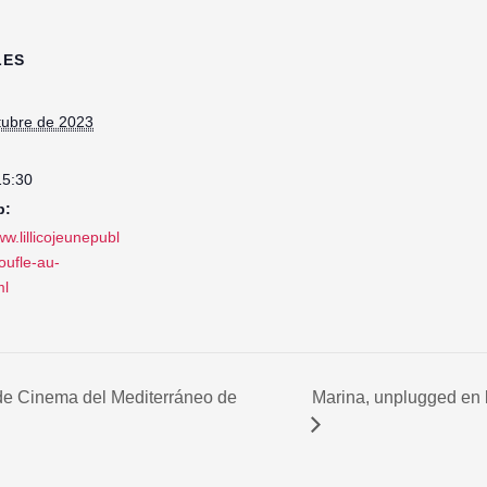
LES
tubre de 2023
15:30
b:
ww.lillicojeunepubl
toufle-au-
ml
 de Cinema del Mediterráneo de
Marina, unplugged en 