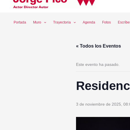
Ir
al
contenido
Portada
Muro
Trayectoria
Agenda
Fotos
Escríb
« Todos los Eventos
Este evento ha pasado.
Residenci
3 de noviembre de 2025, 08: