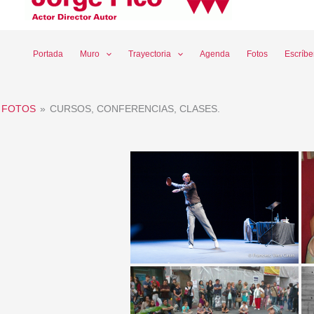
Ir
al
contenido
Portada
Muro
Trayectoria
Agenda
Fotos
Escríb
FOTOS
»
CURSOS, CONFERENCIAS, CLASES.