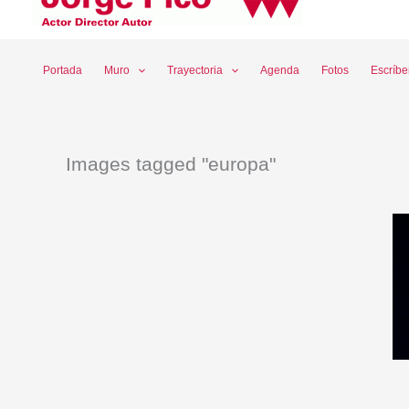
Ir
al
contenido
Portada
Muro
Trayectoria
Agenda
Fotos
Escríb
Images tagged "europa"