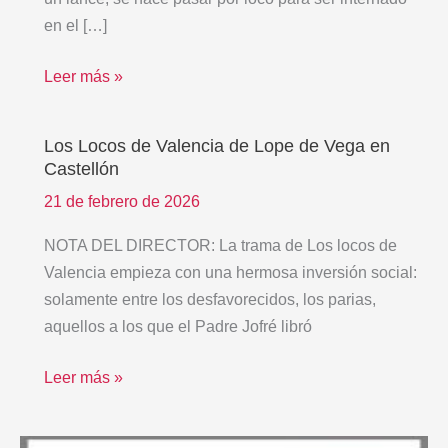
de
en el […]
Vega
(Alicante,
Leer más »
España)
Los Locos de Valencia de Lope de Vega en
Los
Castellón
Locos
de
21 de febrero de 2026
Valencia
NOTA DEL DIRECTOR: La trama de Los locos de
de
Valencia empieza con una hermosa inversión social:
Lope
solamente entre los desfavorecidos, los parias,
de
aquellos a los que el Padre Jofré libró
Vega
en
Leer más »
Castellón