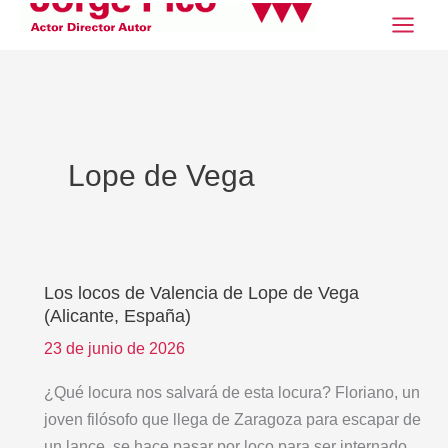
Ir
al
contenido
Lope de Vega
Los locos de Valencia de Lope de Vega
Los
(Alicante, España)
locos
de
23 de junio de 2026
Valencia
¿Qué locura nos salvará de esta locura? Floriano, un
de
joven filósofo que llega de Zaragoza para escapar de
Lope
un lance, se hace pasar por loco para ser internado