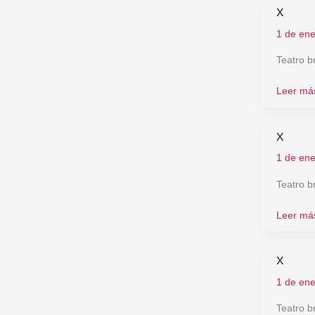
x
x
1 de en
Teatro b
Leer má
x
x
1 de en
Teatro b
Leer má
x
x
1 de en
Teatro b