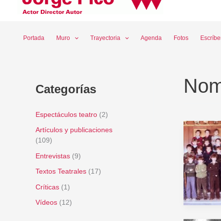
Ir
al
contenido
Portada
Muro
Trayectoria
Agenda
Fotos
Escríb
Nomb
Categorías
Espectáculos teatro
(2)
Artículos y publicaciones
(109)
Entrevistas
(9)
Textos Teatrales
(17)
Críticas
(1)
Vídeos
(12)