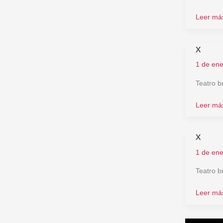
Leer má
x
x
1 de en
Teatro b
Leer má
x
x
1 de en
Teatro b
Leer má