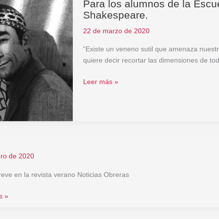
Para los alumnos de la Escu
Para
Shakespeare.
los
alumnos
22 de marzo de 2020
de
la
“Existe un veneno sutil que amenaza nuestra
Escuela
quiere decir recortar las dimensiones de to
del
Actor,
Leer más »
contemporáneos
de
Shakespeare.
ero de 2020
reve en la revista verano Noticias Obreras
s »