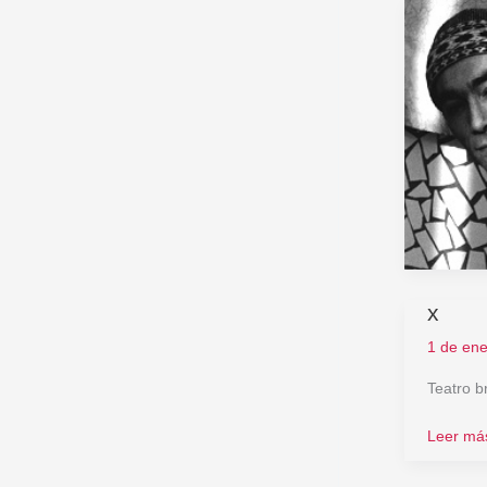
x
x
1 de en
Teatro b
Leer má