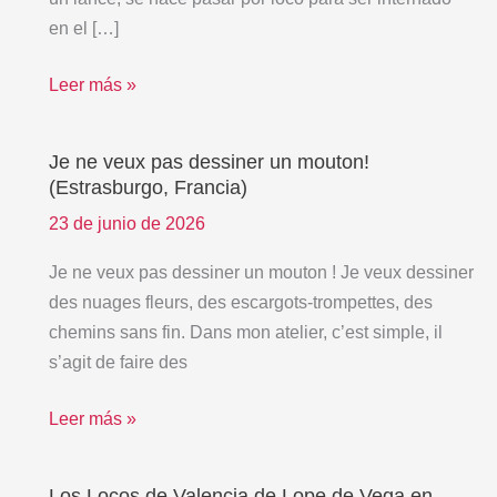
de
en el […]
Vega
(Alicante,
Leer más »
España)
Je ne veux pas dessiner un mouton!
Je
(Estrasburgo, Francia)
ne
veux
23 de junio de 2026
pas
Je ne veux pas dessiner un mouton ! Je veux dessiner
dessiner
des nuages fleurs, des escargots-trompettes, des
un
chemins sans fin. Dans mon atelier, c’est simple, il
mouton!
s’agit de faire des
(Estrasburgo,
Francia)
Leer más »
Los Locos de Valencia de Lope de Vega en