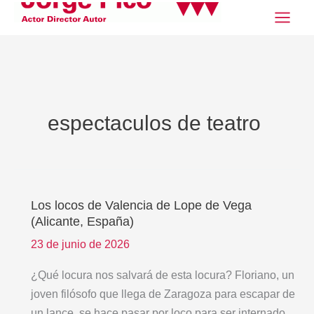
Ir
al
contenido
espectaculos de teatro
Los locos de Valencia de Lope de Vega
Los
(Alicante, España)
locos
de
23 de junio de 2026
Valencia
¿Qué locura nos salvará de esta locura? Floriano, un
de
joven filósofo que llega de Zaragoza para escapar de
Lope
un lance, se hace pasar por loco para ser internado