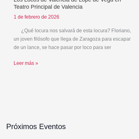
Los
Teatro Principal de Valencia
Locos
de
1 de febrero de 2026
Valencia
¿Qué locura nos salvará de esta locura? Floriano,
de
un joven filósofo que llega de Zaragoza para escapar
Lope
de un lance, se hace pasar por loco para ser
de
Vega
Leer más »
en
Teatro
Principal
de
Valencia
Próximos Eventos