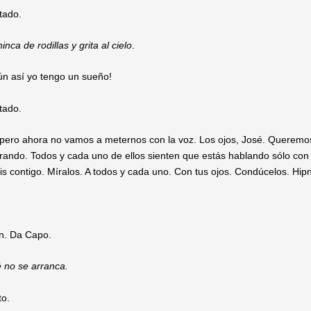
tado.
inca de rodillas y grita al cielo
.
n así yo tengo un sueño!
tado.
 pero ahora no vamos a meternos con la voz. Los ojos, José. Queremos
irando. Todos y cada uno de ellos sienten que estás hablando sólo con é
vis contigo. Míralos. A todos y cada uno. Con tus ojos. Condúcelos. Hi
n. Da Capo.
 no se arranca.
to.