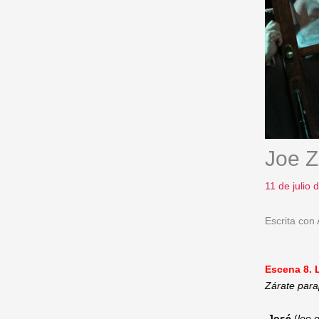
Joe Z
11 de julio
Escrita con
Escena 8. L
Zárate parap
José
(
lee 