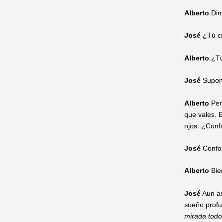
Alberto
Di
José
¿Tú cr
Alberto
¿Tú 
José
Supon
Alberto
Pero
que vales. 
ojos. ¿Con
José
Confo
Alberto
Bie
José
Aun as
sueño profu
mirada todo 