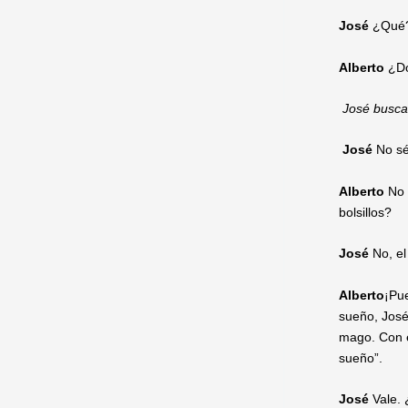
José
¿Qué
Alberto
¿Dó
José busca 
José
No sé
Alberto
No h
bolsillos?
José
No, el
Alberto
¡Pue
sueño, José
mago. Con e
sueño”.
José
Vale.