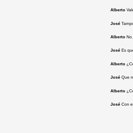
Alberto
Val
José
Tampo
Alberto
No.
José
Es qu
Alberto
¿C
José
Que n
Alberto
¿Co
José
Con el