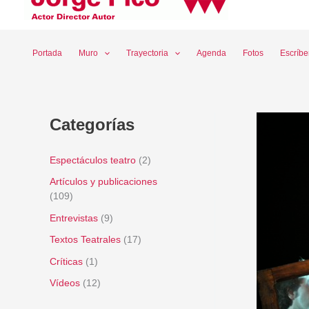
Ir
al
contenido
Portada
Muro
Trayectoria
Agenda
Fotos
Escríb
Categorías
Espectáculos teatro
(2)
Artículos y publicaciones
(109)
Entrevistas
(9)
Textos Teatrales
(17)
Críticas
(1)
Vídeos
(12)