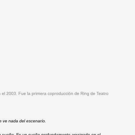
n el 2003. Fue la primera coproducción de Ring de Teatro
se ve nada del escenario.
n sueño. Es un sueño profundamente arraigado en el