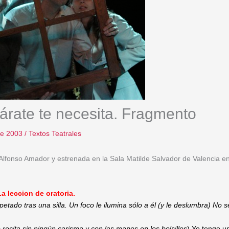
árate te necesita. Fragmento
 de 2003
/
Textos Teatrales
 Alfonso Amador y estrenada en la Sala Matilde Salvador de Valencia e
a leccion de oratoria.
etado tras una silla. Un foco le ilumina sólo a él (y le deslumbra) No 
o recita sin ningún carisma y con las manos en los bolsillos
) Yo tengo u