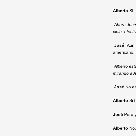
Alberto
Sí.
Ahora José
cielo, efect
José
¡Aún 
americano, q
Alberto est
mirando a A
José
No es
Alberto
Si 
José
Pero y
Alberto
No.