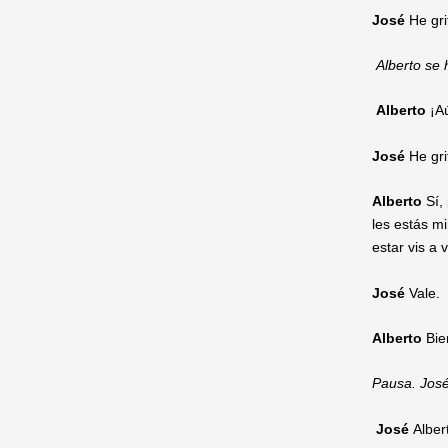
José
He gri
Alberto se h
Alberto
¡Aú
José
He gri
Alberto
Sí,
les estás m
estar vis a 
José
Vale.
Alberto
Bie
Pausa. José
José
Alber