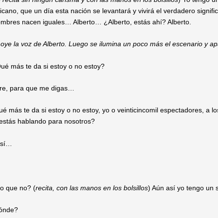
cano, que un día esta nación se levantará y vivirá el verdadero sign
hombres nacen iguales…
Alberto… ¿Alberto, estás ahí? Alberto.
 oye la voz de Alberto. Luego se ilumina un poco más el escenario y 
é más te da si estoy o no estoy?
e, para que me digas…
é más te da si estoy o no estoy, yo o veinticincomil espectadores, a 
o estás hablando para nosotros?
 sí…
 que no? (
recita, con las manos en los bolsillos
) Aún así yo tengo un
ónde?