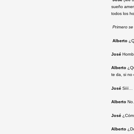
sueño ameri
todos los 
Primero se
Alberto
¿Qu
José
Hombr
Alberto
¿Qu
te da, si n
José
Sííí…
Alberto
No.
José
¿Cómo
Alberto
¿D