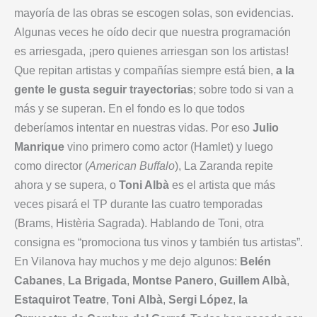
mayoría de las obras se escogen solas, son evidencias.
Algunas veces he oído decir que nuestra programación
es arriesgada, ¡pero quienes arriesgan son los artistas!
Que repitan artistas y compañías siempre está bien,
a la
gente le gusta seguir trayectorias
; sobre todo si van a
más y se superan. En el fondo es lo que todos
deberíamos intentar en nuestras vidas. Por eso
Julio
Manrique
vino primero como actor (Hamlet) y luego
como director (
American Buffalo
), La Zaranda repite
ahora y se supera, o
Toni Albà
es el artista que más
veces pisará el TP durante las cuatro temporadas
(Brams, Histèria Sagrada). Hablando de Toni, otra
consigna es “promociona tus vinos y también tus artistas”.
En Vilanova hay muchos y me dejo algunos:
Belén
Cabanes
,
La Brigada
,
Montse Panero
,
Guillem Albà
,
Estaquirot Teatre
,
Toni
Albà
,
Sergi
López
,
la